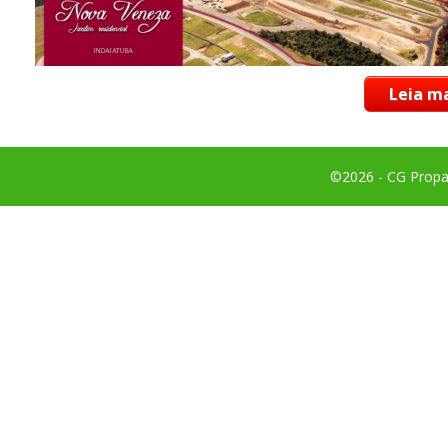
Leia ma
©2026 - CG Propag