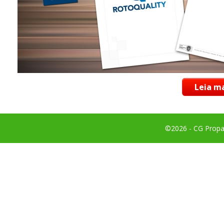
Leia ma
©2026 - CG Propag